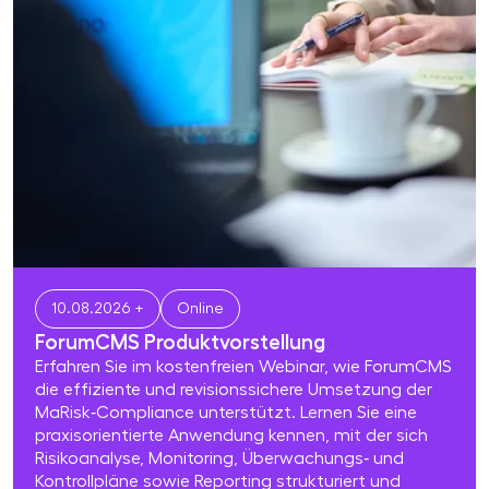
10.08.2026 +
Online
ForumCMS Produktvorstellung
Erfahren Sie im kostenfreien Webinar, wie ForumCMS
die effiziente und revisionssichere Umsetzung der
MaRisk‑Compliance unterstützt. Lernen Sie eine
praxisorientierte Anwendung kennen, mit der sich
Risikoanalyse, Monitoring, Überwachungs‑ und
Kontrollpläne sowie Reporting strukturiert und