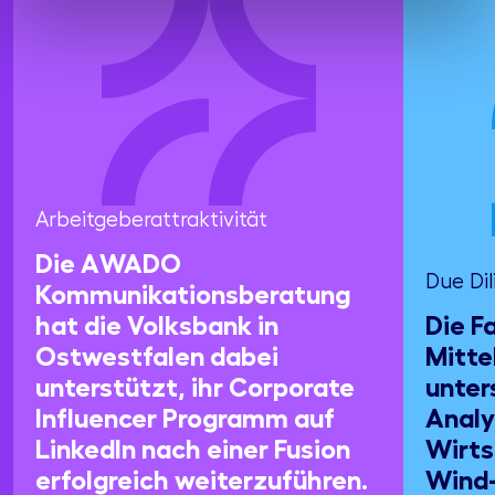
Arbeitgeberattraktivität
Die AWADO
Due Di
Kommunikationsberatung
hat die Volksbank in
Die F
Ostwestfalen dabei
Mitte
unterstützt, ihr Corporate
unter
Influencer Programm auf
Analy
LinkedIn nach einer Fusion
Wirts
erfolgreich weiterzuführen.
Wind-