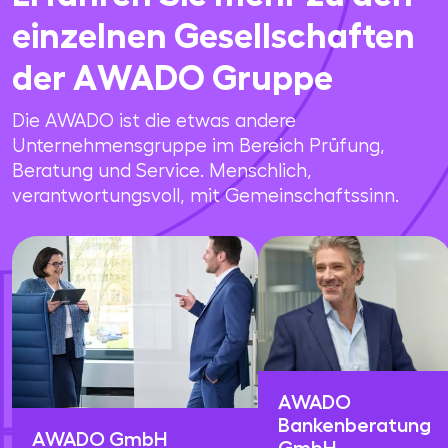
einzelnen Gesellschaften
der AWADO Gruppe
Die AWADO ist die etwas andere
Unternehmensgruppe im Bereich Prüfung,
Beratung und Service. Menschlich,
verantwortungsvoll, mit Gemeinschaftssinn.
AWADO
Bankenberatung
AWADO GmbH
GmbH