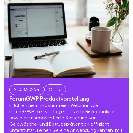
28.08.2026 +
Online
ForumGWP Produktvor­stel­lung
Erfahren Sie im kostenfreien Webinar, wie
ForumGWP die typologienbasierte Risikoanalyse
sowie die risikoorientierte Steuerung von
Geldwäsche‑ und Betrugsprävention effizient
unterstützt. Lernen Sie eine Anwendung kennen, mit