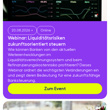
20.08.2026 +
Online
Webinar: Liquiditätsrisiken
zukunftsorientiert steuern
Wie können Banken von den aktuellen
Weiterentwicklungen im
Liquiditätsverrechnungssystem und beim
Refinanzierungskostenrisiko profitieren? Dieses
Webinar ordnet die wichtigsten Veränderungen ein
und zeigt deren Bedeutung für eine zukunftsfähige
Banksteuerung.
Zum Event