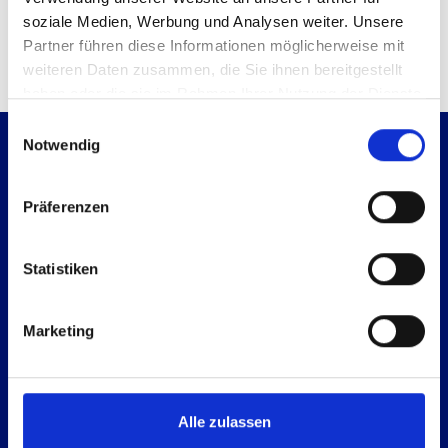
soziale Medien, Werbung und Analysen weiter. Unsere
Partner führen diese Informationen möglicherweise mit
Zum Kontaktformular
weiteren Daten zusammen, die Sie ihnen bereitgestellt
haben oder die sie im Rahmen Ihrer Nutzung der Dienste
gesammelt haben.
Einwilligungsauswahl
Notwendig
Präferenzen
Statistiken
Es geht immer einen Schritt weiter.
Gehen wir ihn gemeinsam.
Marketing
Alle zulassen
Leistungsportfolio