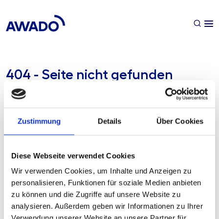
404 - Seite nicht gefunden
Die Seite konnte nicht gefunden werden.
Was können Sie tun?
Zustimmung
Details
Über Cookies
Überprüfen Sie die URL und versuchen Sie es erneut.
Gehen Sie zurück zur Startseite.
Nutzen Sie die Suche, um das zu finden, was Sie
Diese Webseite verwendet Cookies
suchen.
Wir verwenden Cookies, um Inhalte und Anzeigen zu
Wenn Sie weiterhin Probleme haben, kontaktieren Sie uns
personalisieren, Funktionen für soziale Medien anbieten
bitte.
zu können und die Zugriffe auf unsere Website zu
analysieren. Außerdem geben wir Informationen zu Ihrer
Zur Startseite
Verwendung unserer Website an unsere Partner für