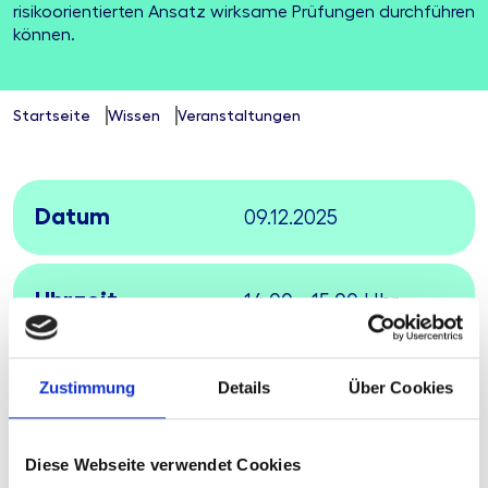
risikoorientierten Ansatz wirksame Prüfungen durchführen
können.
Startseite
Wissen
Veranstaltungen
Datum
09.12.2025
Uhrzeit
14:00 - 15:00 Uhr
Gebühr
kostenfrei
Zustimmung
Details
Über Cookies
Diese Webseite verwendet Cookies
Ort
Online