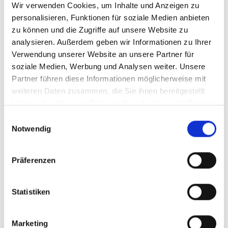
Wir verwenden Cookies, um Inhalte und Anzeigen zu
personalisieren, Funktionen für soziale Medien anbieten
Agenda
zu können und die Zugriffe auf unsere Website zu
analysieren. Außerdem geben wir Informationen zu Ihrer
Auch kleine Revisionsfunktionen stehen vor der
Verwendung unserer Website an unsere Partner für
Herausforderung, Risikomanagementsysteme
soziale Medien, Werbung und Analysen weiter. Unsere
(RMS) und interne Kontrollsysteme (IKS) wirksam
Partner führen diese Informationen möglicherweise mit
zu prüfen – oft mit begrenzten Ressourcen.
weiteren Daten zusammen, die Sie ihnen bereitgestellt
Dieses Webinar zeigt, wie auch kleine Teams
haben oder die sie im Rahmen Ihrer Nutzung der Dienste
mit einem pragmatischen und risikoorientierten
gesammelt haben.
Einwilligungsauswahl
Ansatz wirksame Prüfungen durchführen
Notwendig
können.
In diesem Webinar erfahren Sie:
Präferenzen
🧩 Grundlagen & Anforderungen – Was muss
geprüft werden und warum?
Statistiken
🔍 Prüfungsansätze für kleine Teams – Effizient,
risikoorientiert und skalierbar
📋 Checklisten & Tools – Praktische Hilfsmittel
Marketing