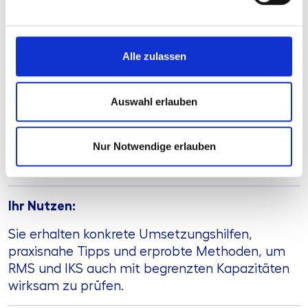
für die Prüfung von RMS und IKS
📌 Fallbeispiele aus der Praxis – So gelingt die
Umsetzung auch mit kleinem Team
Alle zulassen
❓ Q&A – Ihre Fragen, unsere Antworten
Zielgruppe:
Auswahl erlauben
Revisor:innen kleiner und mittelständischer
Unternehmen, Revisionsleiter:innen kleiner
Nur Notwendige erlauben
Teams, Fachverantwortliche für RMS/IKS sowie
alle, die pragmatische Prüfungsansätze suchen.
Ihr Nutzen:
Sie erhalten konkrete Umsetzungshilfen,
praxisnahe Tipps und erprobte Methoden, um
RMS und IKS auch mit begrenzten Kapazitäten
wirksam zu prüfen.