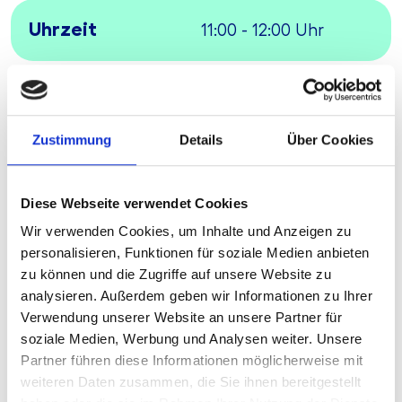
Uhrzeit
11:00 - 12:00 Uhr
Gebühr
kostenfrei
Zustimmung
Details
Über Cookies
Ort
Online
Diese Webseite verwendet Cookies
Agenda
Wir verwenden Cookies, um Inhalte und Anzeigen zu
personalisieren, Funktionen für soziale Medien anbieten
Unsere Anwendung ForumWPC ermöglicht
zu können und die Zugriffe auf unsere Website zu
Ihnen eine effiziente und revisionssichere
analysieren. Außerdem geben wir Informationen zu Ihrer
Umsetzung der Anforderungen an die WpHG-
Verwendung unserer Website an unsere Partner für
Compliance-Funktion. Lernen Sie in unserem
soziale Medien, Werbung und Analysen weiter. Unsere
Webinar den Umgang mit der Anwendung
Partner führen diese Informationen möglicherweise mit
ForumWPC kennen.
weiteren Daten zusammen, die Sie ihnen bereitgestellt