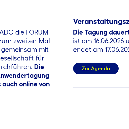
Veranstaltungs
AWADO die FORUM
Die Tagung dauert
um zweiten Mal
ist am 16.06.2026
en gemeinsam mit
endet am 17.06.20
sellschaft für
urchführen.
Die
Zur Agenda
‑Anwendertagung
s auch online von
Kosten
ops und
ere der intensive
Der Teilnahmeprei
unter den
(
zuzüglich gesetzl