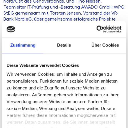
Nord/Ost des Genoverbands, und Tino Nielsen,
Teamleiter IT-Prüfung und -Beratung AWADO GmbH WPG
StBG gemeinsam mit Torsten Jensen, Vorstand der VR-
Bank Nord eG, über gemeinsame erfolgreiche Projekte,
wie z. B. die Vorbereitung und Unterstützung bei einer
Sonderprüfung nach § 44 Abs. 2 KWG im Sommer 2024.
Was zunächst als Simulation geplant war, wurde
plötzlich Realität.
Zustimmung
Details
Über Cookies
Wie AWADO und Genoverband gemeinsam auf die
spezifischen Herausforderungen der Sonderprüfung
Diese Webseite verwendet Cookies
reagierten, erfahren Sie im Video.
Wir verwenden Cookies, um Inhalte und Anzeigen zu
personalisieren, Funktionen für soziale Medien anbieten
Sie möchten mehr erfahren?
zu können und die Zugriffe auf unsere Website zu
Jede gute Zusammenarbeit beginnt mit einem guten
analysieren. Außerdem geben wir Informationen zu Ihrer
Gespräch. Nehmen Sie einfach Kontakt zu uns auf – wir
Verwendung unserer Website an unsere Partner für
nehmen uns gerne Zeit für Ihr Anliegen.
soziale Medien, Werbung und Analysen weiter. Unsere
Oder suchen Sie einen Austausch zu einem anderen
Partner führen diese Informationen möglicherweise mit
Thema? Dann hinterlassen Sie uns doch direkt eine
weiteren Daten zusammen, die Sie ihnen bereitgestellt
Nachricht. Wir melden uns umgehend bei Ihnen.