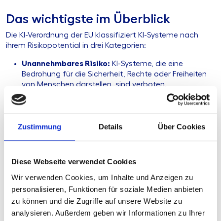
Das wichtigste im Überblick
Die KI-Verordnung der EU klassifiziert KI-Systeme nach
ihrem Risikopotential in drei Kategorien:
Unannehmbares Risiko:
KI-Systeme, die eine
Bedrohung für die Sicherheit, Rechte oder Freiheiten
von Menschen darstellen, sind verboten.
Hohes Risiko:
Diese Systeme unterliegen strengen
Anforderungen an Transparenz, Rückverfolgbarkeit
und Sicherheitsmaßnahmen.
Geringes Risiko:
Hier gibt es weniger Anforderungen,
Zustimmung
Details
Über Cookies
aber Transparenz und die Möglichkeit zur
menschlichen Überprüfung sind notwendig.
Diese Webseite verwendet Cookies
Finanzinstitute müssen Risiken, die mit dem Einsatz von
Wir verwenden Cookies, um Inhalte und Anzeigen zu
KI-Systemen verbunden sind, systematisch identifizieren
personalisieren, Funktionen für soziale Medien anbieten
und bewerten. Das schließt auch das Verständnis der
zu können und die Zugriffe auf unsere Website zu
Funktionsweise von KI-Algorithmen und deren mögliche
analysieren. Außerdem geben wir Informationen zu Ihrer
Auswirkungen ein.