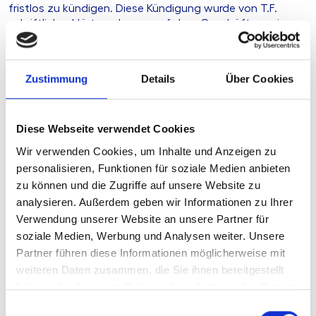
fristlos zu kündigen. Diese Kündigung wurde von T.F.
schriftlich erklärt, und zwar auf dem Geschäftspapier
der GmbH. Das Landgericht Mosbach (20.1.2022 – 4 O
8/20 KfH) verurteilte die Gesellschaft (bzw. später den
Insolvenzverwalter) zur Zahlung des
Zustimmung
Details
Über Cookies
Geschäftsführergehalts an den Kläger, weil die Kündigung
angeblich nicht satzungsgemäß erfolgt sei. Das
Oberlandesgericht Karlsruhe (10.6.2024 – 1 U 20/22)
bestätigte diese Auffassung, wobei es an der
Diese Webseite verwendet Cookies
erkennbaren Mitwirkung des Geschäftsführers T.F. im
Wir verwenden Cookies, um Inhalte und Anzeigen zu
Namen der GmbH zweifelte.
personalisieren, Funktionen für soziale Medien anbieten
zu können und die Zugriffe auf unsere Website zu
analysieren. Außerdem geben wir Informationen zu Ihrer
Entscheidungsgründe
Verwendung unserer Website an unsere Partner für
Der Bundesgerichtshof (Urteil vom 18.3.2025 – II ZR 77/24)
soziale Medien, Werbung und Analysen weiter. Unsere
hob die Entscheidung der Vorinstanz auf. Nach §§ 133,
Partner führen diese Informationen möglicherweise mit
157 BGB sei für den Empfängerhorizont maßgeblich, wie
weiteren Daten zusammen, die Sie ihnen bereitgestellt
sich die Erklärung unter Berücksichtigung des Briefkopfes
haben oder die sie im Rahmen Ihrer Nutzung der Dienste
und der Gesamtumstände darstellt. Gibt ein
gesammelt haben.
Einwilligungsauswahl
Geschäftsführer eine Erklärung auf dem offiziellen