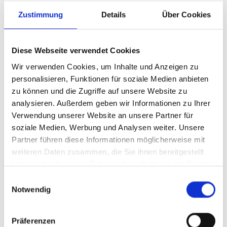
Zustimmung
Details
Über Cookies
Rechtliche Bewertung
Die rechtlichen Rahmenbedingungen für interne
Diese Webseite verwendet Cookies
Meldestellen sind durch verschiedene Gesetze
Wir verwenden Cookies, um Inhalte und Anzeigen zu
vorgegeben. Der § 6 Abs. 5 GwG hat Vorrang vor den
personalisieren, Funktionen für soziale Medien anbieten
allgemeinen Bestimmungen des HinSchG, soweit er
zu können und die Zugriffe auf unsere Website zu
spezielleren Regelungsgehalt beinhaltet. In der Praxis
bedeutet dies, dass die Einrichtung einer internen
analysieren. Außerdem geben wir Informationen zu Ihrer
Meldestelle unabhängig von der Anzahl der
Verwendung unserer Website an unsere Partner für
Beschäftigten verpflichtend ist. Gleichzeitig fordert Art.
soziale Medien, Werbung und Analysen weiter. Unsere
32 Abs. 2 GTVO 2023 die Möglichkeit anonymer
Partner führen diese Informationen möglicherweise mit
Meldungen, was besonders für Kreditinstitute und
weiteren Daten zusammen, die Sie ihnen bereitgestellt
Finanzdienstleistungsinstitute von Bedeutung ist.
haben oder die sie im Rahmen Ihrer Nutzung der Dienste
Anonyme Meldemöglichkeiten dienen als effektiver
gesammelt haben.
Schutz für Hinweisgeber, da sie Repressalien vorbeugen.
Einwilligungsauswahl
Solche Kanäle sind insbesondere in Fällen
Notwendig
schwerwiegender Verstöße erforderlich. Die
Rechtsprechung des Bundesgerichtshofs (BGH) erkennt
zudem an, dass ein funktionierendes
Präferenzen