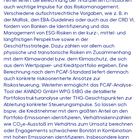
Ferner liefert die Berechnung der finanzierten Emissionen
auch wichtige Impulse für das Risikomanagement.
Verschiedene aufsichtsrechtliche Vorgaben, wie z. B. in
der MaRisk, den EBA-Guidelines oder auch aus der CRD VI,
fordern von Banken die Identifizierung und das
Management von ESG-Risiken in der kurz-, mittel- und
langfristigen Perspektive sowie in der
Geschäftsstrategie. Dazu zählen vor allem auch
physische und transitorische Risiken im Zusammenhang
mit dem Klimawandel bzw. dem Klimaschutz, die sich
aus dem Wertpapier- und Kreditportfolio ergeben. Eine
Berechnung nach dem PCAF-Standard liefert demnach
auch konkrete risikoorientierte Ansätze zur
Risikosteuerung. Weiterhin ermöglicht das PCAF-Analyse-
Tool der AWADO GmbH WPG StBG die detaillierte
Portfoliostrukturanalyse unter THG-Gesichtspunkten zur
Ableitung konkreter Steuerungsimpulse. So lassen sich
bspw. die Kreditnehmer mit dem größten Anteil an den
Portfolio-Emissionen identifizieren, Verhältniskennzahlen
wie CO
e-Ausstoß im Verhältnis zum Umsatz berechnen
2
oder Engagements schwächerer Bonität in Kombination
mit hohen Emissionen identifizieren. Insbesondere kann