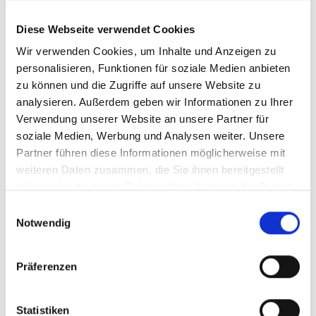
Die Datenqualität lässt sich bereits mit relativ wenig
Diese Webseite verwendet Cookies
Aufwand verbessern
Bei manchen Portfolien zeigt sich, dass einzelne
Wir verwenden Cookies, um Inhalte und Anzeigen zu
Investments einen sehr hohen Anteil am Gesamtergebnis
personalisieren, Funktionen für soziale Medien anbieten
ausmachen. Dies kann man sich zu nutzen machen und
zu können und die Zugriffe auf unsere Website zu
bei ausgewählten Einzelengagements ganz gezielt eine
analysieren. Außerdem geben wir Informationen zu Ihrer
Verbesserung der Datenqualität umsetzen.
Verwendung unserer Website an unsere Partner für
Des Weiteren kann eine deutliche Verbesserung der
soziale Medien, Werbung und Analysen weiter. Unsere
Datenqualität durch bessere Pflege weniger bestimmter
Partner führen diese Informationen möglicherweise mit
Datenfelder erzielt werden. Dies betrifft beispielsweise
weiteren Daten zusammen, die Sie ihnen bereitgestellt
die Finanzkennzahlen der Darlehensnehmer oder aber
haben oder die sie im Rahmen Ihrer Nutzung der Dienste
auch die Energieeffizienzklassen bei Immobilien.
gesammelt haben.
Einwilligungsauswahl
Notwendig
Finanzierte Emissionen als
Schlüsselelement im
Präferenzen
Übergangsplan und im
Risikomanagement
Statistiken