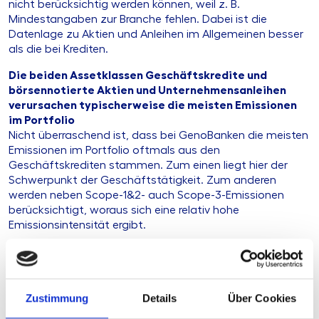
nicht berücksichtig werden können, weil z. B.
Mindestangaben zur Branche fehlen. Dabei ist die
Datenlage zu Aktien und Anleihen im Allgemeinen besser
als die bei Krediten.
Die beiden Assetklassen Geschäftskredite und
börsennotierte Aktien und Unternehmensanleihen
verursachen typischerweise die meisten Emissionen
im Portfolio
Nicht überraschend ist, dass bei GenoBanken die meisten
Emissionen im Portfolio oftmals aus den
Geschäftskrediten stammen. Zum einen liegt hier der
Schwerpunkt der Geschäftstätigkeit. Zum anderen
werden neben Scope-1&2- auch Scope-3-Emissionen
berücksichtigt, woraus sich eine relativ hohe
Emissionsintensität ergibt.
Zweit wichtigste Assetklasse sind häufig börsennotierte
Aktien und Unternehmensanleihen. Die Ursache liegt hier
vor allem in den hohen Emissionsintensitäten – die
Berechnungslogik ist analog zu der für Geschäftskredite.
Zustimmung
Details
Über Cookies
Das Investitionsvolumen liegt häufig im mittleren Bereich.