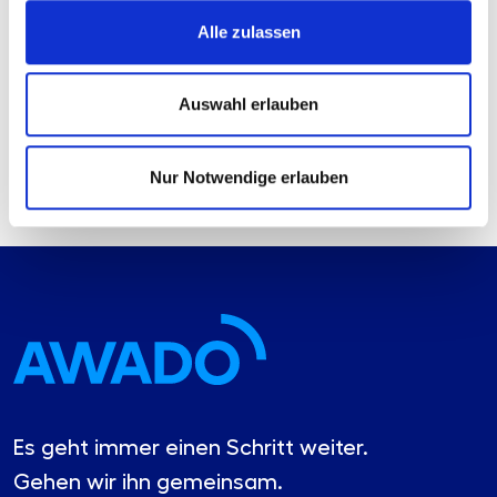
+49 696 9783402
eppo.franke(at)awado-gruppe.de
Alle zulassen
Ich freue mich auf eine E-Mail oder einen Anruf von Ihnen!
Auswahl erlauben
Den Beitrag teilen:
Nur Notwendige erlauben
Es geht immer einen Schritt weiter.
Gehen wir ihn gemeinsam.