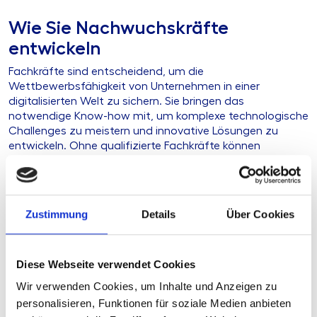
Wie Sie Nachwuchskräfte
entwickeln
Fachkräfte sind entscheidend, um die
Wettbewerbsfähigkeit von Unternehmen in einer
digitalisierten Welt zu sichern. Sie bringen das
notwendige Know-how mit, um komplexe technologische
Challenges zu meistern und innovative Lösungen zu
entwickeln. Ohne qualifizierte Fachkräfte können
Unternehmen nicht effizient auf Marktveränderungen
reagieren und bleiben hinter ihren Mitbewerbern zurück.
Um diesen Herausforderungen zu begegnen, müssen
Zustimmung
Details
Über Cookies
Unternehmen ihre Weiterbildungsangebote erweitern.
Besonders Quereinsteiger, die keine klassische
Bankausbildung haben, benötigen gezielte Unterstützung
Diese Webseite verwendet Cookies
und spezifisches Fachwissen.
Wir verwenden Cookies, um Inhalte und Anzeigen zu
Hier setzt die GenoAkademie an. Unsere Kollegin Marina
personalisieren, Funktionen für soziale Medien anbieten
Kuhnhardt ist die richtige Ansprechpartnerin für alle