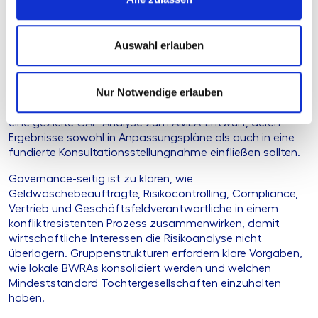
strategisches Projekt im Rahmen der AMLR-Umsetzung
verankern, nicht als IT- oder Compliance-Detail.
Kurzfristig ist ein kritischer Review der bestehenden
Auswahl erlauben
Risikoanalyse erforderlich: Stimmt die Trennung zwischen
inhärentem Risiko, Kontrollen und Residualrisiko, sind TF-
und TFS-Risiken eigenständig erfasst, ist die Verbindung
Nur Notwendige erlauben
zur Geschäftsstrategie erkennbar und von der
Geschäftsleitung verantwortet. Parallel empfiehlt sich
eine gezielte GAP-Analyse zum AMLA-Entwurf, deren
Ergebnisse sowohl in Anpassungspläne als auch in eine
fundierte Konsultationsstellungnahme einfließen sollten.
Governance-seitig ist zu klären, wie
Geldwäschebeauftragte, Risikocontrolling, Compliance,
Vertrieb und Geschäftsfeldverantwortliche in einem
konfliktresistenten Prozess zusammenwirken, damit
wirtschaftliche Interessen die Risikoanalyse nicht
überlagern. Gruppenstrukturen erfordern klare Vorgaben,
wie lokale BWRAs konsolidiert werden und welchen
Mindeststandard Tochtergesellschaften einzuhalten
haben.