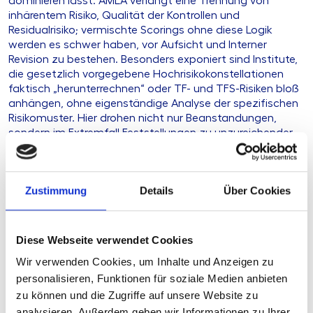
dominieren lässt. AMLA verlangt eine Trennung von
inhärentem Risiko, Qualität der Kontrollen und
Residualrisiko; vermischte Scorings ohne diese Logik
werden es schwer haben, vor Aufsicht und Interner
Revision zu bestehen. Besonders exponiert sind Institute,
die gesetzlich vorgegebene Hochrisikokonstellationen
faktisch „herunterrechnen“ oder TF- und TFS-Risiken bloß
anhängen, ohne eigenständige Analyse der spezifischen
Risikomuster. Hier drohen nicht nur Beanstandungen,
sondern im Extremfall Feststellungen zu unzureichender
Governance und persönlicher Verantwortlichkeit der
Geschäftsleitenden.
Zustimmung
Details
Über Cookies
Gestaltungsspielräume
Gleichzeitig eröffnet der Leitlinienentwurf
Gestaltungsspielräume. Die Methodik bleibt
Diese Webseite verwendet Cookies
technologieneutral; Institute können zwischen
Wir verwenden Cookies, um Inhalte und Anzeigen zu
quantitativen Scorings, hybriden Modellen und qualitativ
personalisieren, Funktionen für soziale Medien anbieten
dominierten Ansätzen wählen, solange die Ergebnisse
zu können und die Zugriffe auf unsere Website zu
nachvollziehbar sind und zu konsistenten Risikoklassen
führen. Die Option, sektorale BWRAs als Referenz zu
analysieren. Außerdem geben wir Informationen zu Ihrer