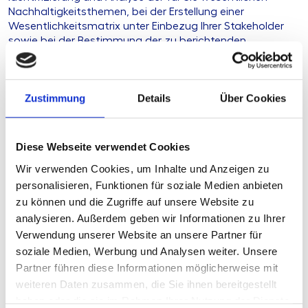
Nachhaltigkeitsthemen, bei der Erstellung einer
Wesentlichkeitsmatrix unter Einbezug Ihrer Stakeholder
sowie bei der Bestimmung der zu berichtenden
Informationen (Nachhaltigkeitsbericht).
Ihre Herausforderung
Zustimmung
Details
Über Cookies
Unsere Lösung
Diese Webseite verwendet Cookies
Wir verwenden Cookies, um Inhalte und Anzeigen zu
Ihre Vorteile
personalisieren, Funktionen für soziale Medien anbieten
zu können und die Zugriffe auf unsere Website zu
Produkttyp
Standardisierte
analysieren. Außerdem geben wir Informationen zu Ihrer
Beratungsleistung
Verwendung unserer Website an unsere Partner für
soziale Medien, Werbung und Analysen weiter. Unsere
Stand
05.01.2026
Partner führen diese Informationen möglicherweise mit
Geplante
derzeit keine
weiteren Daten zusammen, die Sie ihnen bereitgestellt
Aktualisierung
haben oder die sie im Rahmen Ihrer Nutzung der Dienste