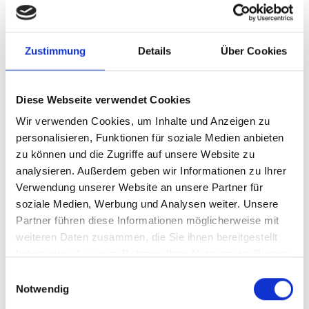
Unsere Lösung
Zustimmung
Details
Über Cookies
Ihre Vorteile
Diese Webseite verwendet Cookies
Wir verwenden Cookies, um Inhalte und Anzeigen zu
Produkttyp
Standardisierte
Beratungsleistung
personalisieren, Funktionen für soziale Medien anbieten
zu können und die Zugriffe auf unsere Website zu
Stand
05.01.2026
analysieren. Außerdem geben wir Informationen zu Ihrer
Verwendung unserer Website an unsere Partner für
Geplante
derzeit keine
Aktualisierung
soziale Medien, Werbung und Analysen weiter. Unsere
Partner führen diese Informationen möglicherweise mit
weiteren Daten zusammen, die Sie ihnen bereitgestellt
Dieser Inhalt steht nur angemeldeten Nutzern zur
haben oder die sie im Rahmen Ihrer Nutzung der Dienste
Verfügung.
gesammelt haben.
Einwilligungsauswahl
Sie können sich
hier
kostenlos registrieren
Notwendig