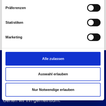
Sie haben bereits ein Konto?
Anmelden
Präferenzen
Kontaktmöglichkeiten
Statistiken
Technische Anfrage
Mail senden
Marketing
Alle zulassen
Auswahl erlauben
Nur Notwendige erlauben
Es geht immer einen Schritt weiter.
Gehen wir ihn gemeinsam.