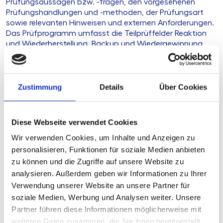
Prüfungsaussagen bzw. -fragen, den vorgesehenen
Prüfungshandlungen und -methoden, der Prüfungsart
sowie relevanten Hinweisen und externen Anforderungen.
Das Prüfprogramm umfasst die Teilprüffelder Reaktion
und Wiederherstellung, Backup und Wiedergewinnung,
Kommunikation.
Ihre Herausforderung
Zustimmung
Details
Über Cookies
Unsere Lösung
Diese Webseite verwendet Cookies
Wir verwenden Cookies, um Inhalte und Anzeigen zu
Ihre Vorteile
personalisieren, Funktionen für soziale Medien anbieten
zu können und die Zugriffe auf unsere Website zu
Produkttyp
Arbeitshilfe
analysieren. Außerdem geben wir Informationen zu Ihrer
Verwendung unserer Website an unsere Partner für
Preis
Nach
Anmeldung
verfügbar
soziale Medien, Werbung und Analysen weiter. Unsere
Stand
05.01.2026
Partner führen diese Informationen möglicherweise mit
weiteren Daten zusammen, die Sie ihnen bereitgestellt