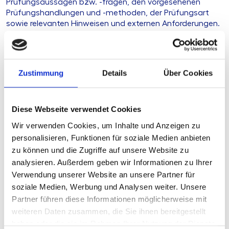
Prüfungsaussagen bzw. -fragen, den vorgesehenen
Prüfungshandlungen und -methoden, der Prüfungsart
sowie relevanten Hinweisen und externen Anforderungen.
Ihre Herausforderung
Zustimmung
Details
Über Cookies
Unsere Lösung
Diese Webseite verwendet Cookies
Ihre Vorteile
Wir verwenden Cookies, um Inhalte und Anzeigen zu
personalisieren, Funktionen für soziale Medien anbieten
Produkttyp
Arbeitshilfe
zu können und die Zugriffe auf unsere Website zu
analysieren. Außerdem geben wir Informationen zu Ihrer
Preis
Nach
Anmeldung
verfügbar
Verwendung unserer Website an unsere Partner für
Stand
05.01.2026
soziale Medien, Werbung und Analysen weiter. Unsere
Partner führen diese Informationen möglicherweise mit
Geplante Aktualisierung
derzeit keine
weiteren Daten zusammen, die Sie ihnen bereitgestellt
Format
MS-Excel
haben oder die sie im Rahmen Ihrer Nutzung der Dienste