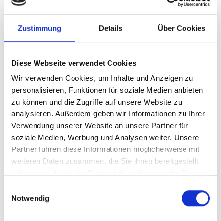
Unsere Lösung
Zustimmung
Details
Über Cookies
Ihre Vorteile
Diese Webseite verwendet Cookies
Produkttyp
Standardisierte
Wir verwenden Cookies, um Inhalte und Anzeigen zu
Beratungsleistung
personalisieren, Funktionen für soziale Medien anbieten
Stand
05.01.2026
zu können und die Zugriffe auf unsere Website zu
analysieren. Außerdem geben wir Informationen zu Ihrer
Geplante
derzeit keine
Verwendung unserer Website an unsere Partner für
Aktualisierung
soziale Medien, Werbung und Analysen weiter. Unsere
Partner führen diese Informationen möglicherweise mit
Dieser Inhalt steht nur angemeldeten Nutzern zur
weiteren Daten zusammen, die Sie ihnen bereitgestellt
Verfügung.
haben oder die sie im Rahmen Ihrer Nutzung der Dienste
gesammelt haben.
Sie können sich
hier
kostenlos registrieren
Einwilligungsauswahl
Notwendig
Sie haben bereits ein Konto?
Anmelden