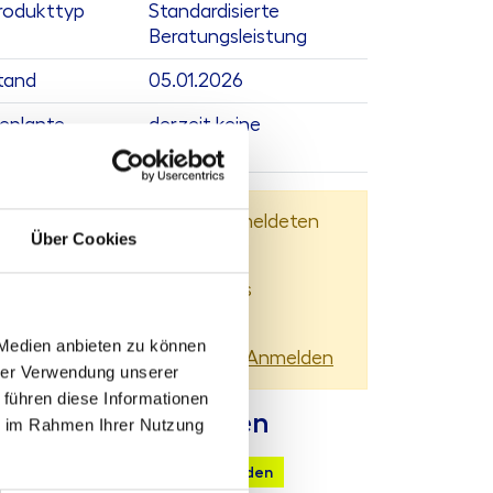
rodukttyp
Standardisierte
Beratungsleistung
tand
05.01.2026
eplante
derzeit keine
ktualisierung
Dieser Inhalt steht nur angemeldeten
Über Cookies
Nutzern zur Verfügung.
Sie können sich
hier
kostenlos
registrieren
 Medien anbieten zu können
Sie haben bereits ein Konto?
Anmelden
hrer Verwendung unserer
 führen diese Informationen
ontaktmöglichkeiten
ie im Rahmen Ihrer Nutzung
chnische Anfrage
Mail senden