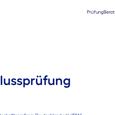
Prüfung
Bera
lussprüfung