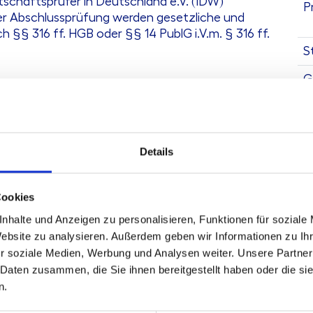
tschaftsprüfer in Deutschland e.V. (IDW)
P
r Abschlussprüfung werden gesetzliche und
 §§ 316 ff. HGB oder §§ 14 PublG i.V.m. § 316 ff.
S
G
A
Details
Cookies
nhalte und Anzeigen zu personalisieren, Funktionen für soziale
Website zu analysieren. Außerdem geben wir Informationen zu I
r soziale Medien, Werbung und Analysen weiter. Unsere Partner
K
 Daten zusammen, die Sie ihnen bereitgestellt haben oder die s
n.
Te