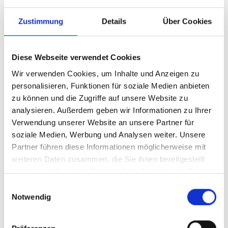
Zustimmung
Details
Über Cookies
Ihre Vorteile
Diese Webseite verwendet Cookies
Produkttyp
Standardisierte
Beratungsleistung
Wir verwenden Cookies, um Inhalte und Anzeigen zu
personalisieren, Funktionen für soziale Medien anbieten
Stand
05.01.2026
zu können und die Zugriffe auf unsere Website zu
Geplante
derzeit keine
analysieren. Außerdem geben wir Informationen zu Ihrer
Aktualisierung
Verwendung unserer Website an unsere Partner für
soziale Medien, Werbung und Analysen weiter. Unsere
Partner führen diese Informationen möglicherweise mit
Dieser Inhalt steht nur angemeldeten Nutzern zur
weiteren Daten zusammen, die Sie ihnen bereitgestellt
Verfügung.
haben oder die sie im Rahmen Ihrer Nutzung der Dienste
Sie können sich
hier
kostenlos registrieren
gesammelt haben.
Einwilligungsauswahl
Notwendig
Sie haben bereits ein Konto?
Anmelden
Kontaktmöglichkeiten