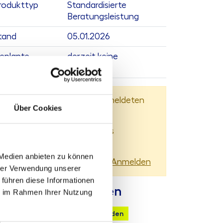
rodukttyp
Standardisierte
Beratungsleistung
tand
05.01.2026
eplante
derzeit keine
ktualisierung
Dieser Inhalt steht nur angemeldeten
Über Cookies
Nutzern zur Verfügung.
Sie können sich
hier
kostenlos
registrieren
 Medien anbieten zu können
Sie haben bereits ein Konto?
Anmelden
hrer Verwendung unserer
 führen diese Informationen
ontaktmöglichkeiten
ie im Rahmen Ihrer Nutzung
chnische Anfrage
Mail senden