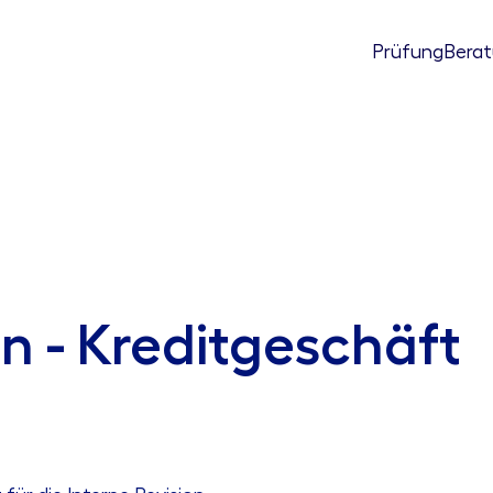
Prüfung
Bera
on - Kreditgeschäft