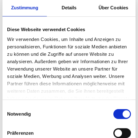
Zustimmung
Details
Über Cookies
Ihre Vorteile
Produkttyp
Standardisierte
Diese Webseite verwendet Cookies
Beratungsleistung
Wir verwenden Cookies, um Inhalte und Anzeigen zu
Stand
05.01.2026
personalisieren, Funktionen für soziale Medien anbieten
zu können und die Zugriffe auf unsere Website zu
Geplante
derzeit keine
Aktualisierung
analysieren. Außerdem geben wir Informationen zu Ihrer
Verwendung unserer Website an unsere Partner für
soziale Medien, Werbung und Analysen weiter. Unsere
Dieser Inhalt steht nur angemeldeten Nutzern zur
Partner führen diese Informationen möglicherweise mit
Verfügung.
weiteren Daten zusammen, die Sie ihnen bereitgestellt
Sie können sich
hier
kostenlos registrieren
haben oder die sie im Rahmen Ihrer Nutzung der Dienste
gesammelt haben.
Einwilligungsauswahl
Sie haben bereits ein Konto?
Anmelden
Notwendig
Kontaktmöglichkeiten
Präferenzen