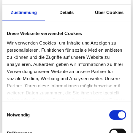
Zustimmung
Details
Über Cookies
Ihre Vorteile
Diese Webseite verwendet Cookies
Produkttyp
Standardisierte
Beratungsleistung
Wir verwenden Cookies, um Inhalte und Anzeigen zu
personalisieren, Funktionen für soziale Medien anbieten
Stand
05.01.2026
zu können und die Zugriffe auf unsere Website zu
Geplante
derzeit keine
analysieren. Außerdem geben wir Informationen zu Ihrer
Aktualisierung
Verwendung unserer Website an unsere Partner für
soziale Medien, Werbung und Analysen weiter. Unsere
Partner führen diese Informationen möglicherweise mit
Dieser Inhalt steht nur angemeldeten Nutzern zur
weiteren Daten zusammen, die Sie ihnen bereitgestellt
Verfügung.
haben oder die sie im Rahmen Ihrer Nutzung der Dienste
Sie können sich
hier
kostenlos registrieren
gesammelt haben.
Einwilligungsauswahl
Notwendig
Sie haben bereits ein Konto?
Anmelden
Kontaktmöglichkeiten