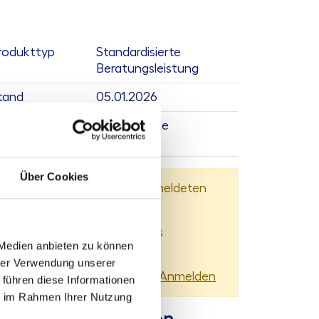
rodukttyp
Standardisierte
Beratungsleistung
tand
05.01.2026
eplante
derzeit keine
ktualisierung
Über Cookies
Dieser Inhalt steht nur angemeldeten
Nutzern zur Verfügung.
Sie können sich
hier
kostenlos
 Medien anbieten zu können
registrieren
hrer Verwendung unserer
Sie haben bereits ein Konto?
Anmelden
 führen diese Informationen
ie im Rahmen Ihrer Nutzung
ontaktmöglichkeiten