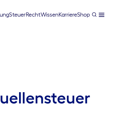
tung
Steuer
Recht
Wissen
Karriere
Shop
Quellensteuer