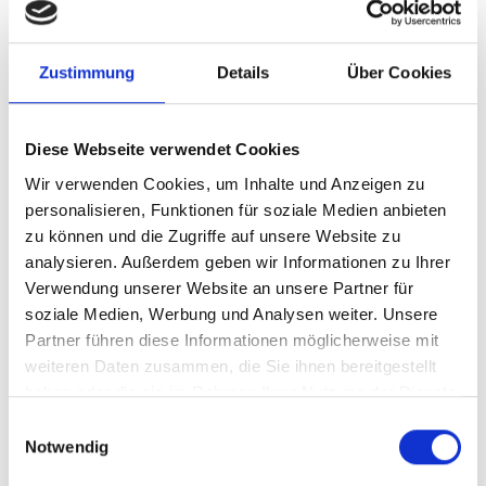
Unsere Lösung
Zustimmung
Details
Über Cookies
Ihre Vorteile
Diese Webseite verwendet Cookies
Produkttyp
Standardisierte
Wir verwenden Cookies, um Inhalte und Anzeigen zu
Beratungsleistung
personalisieren, Funktionen für soziale Medien anbieten
zu können und die Zugriffe auf unsere Website zu
Stand
05.01.2026
analysieren. Außerdem geben wir Informationen zu Ihrer
Geplante
derzeit keine
Verwendung unserer Website an unsere Partner für
Aktualisierung
soziale Medien, Werbung und Analysen weiter. Unsere
Partner führen diese Informationen möglicherweise mit
weiteren Daten zusammen, die Sie ihnen bereitgestellt
Dieser Inhalt steht nur angemeldeten Nutzern zur
haben oder die sie im Rahmen Ihrer Nutzung der Dienste
Verfügung.
gesammelt haben.
Einwilligungsauswahl
Sie können sich
hier
kostenlos registrieren
Notwendig
Sie haben bereits ein Konto?
Anmelden