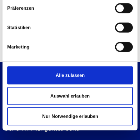
Präferenzen
Kontaktmöglichkeiten
Technische Anfrage
Statistiken
Mail senden
Marketing
Alle zulassen
Auswahl erlauben
Nur Notwendige erlauben
Es geht immer einen Schritt weiter.
Gehen wir ihn gemeinsam.