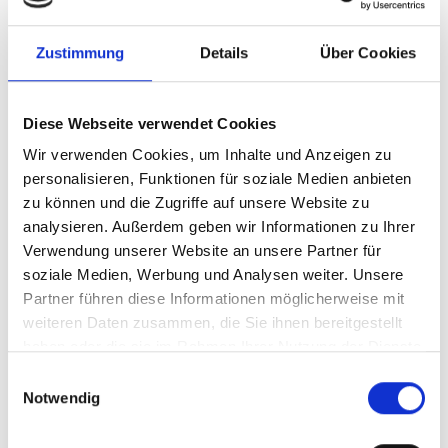
Unsere Lösung
Zustimmung
Details
Über Cookies
Ihre Vorteile
Diese Webseite verwendet Cookies
Produkttyp
Standardisierte
Wir verwenden Cookies, um Inhalte und Anzeigen zu
Beratungsleistung
personalisieren, Funktionen für soziale Medien anbieten
Stand
05.01.2026
zu können und die Zugriffe auf unsere Website zu
analysieren. Außerdem geben wir Informationen zu Ihrer
Geplante
derzeit keine
Verwendung unserer Website an unsere Partner für
Aktualisierung
soziale Medien, Werbung und Analysen weiter. Unsere
Partner führen diese Informationen möglicherweise mit
Dieser Inhalt steht nur angemeldeten Nutzern zur
weiteren Daten zusammen, die Sie ihnen bereitgestellt
Verfügung.
haben oder die sie im Rahmen Ihrer Nutzung der Dienste
gesammelt haben.
Sie können sich
hier
kostenlos registrieren
Einwilligungsauswahl
Notwendig
Sie haben bereits ein Konto?
Anmelden