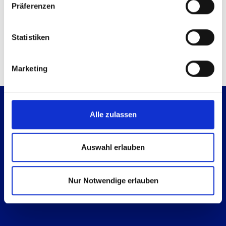
Präferenzen
Kontaktmöglichkeiten
Technische Anfrage
Mail senden
Statistiken
Marketing
Alle zulassen
Auswahl erlauben
Es geht immer einen Schritt weiter.
Nur Notwendige erlauben
Gehen wir ihn gemeinsam.