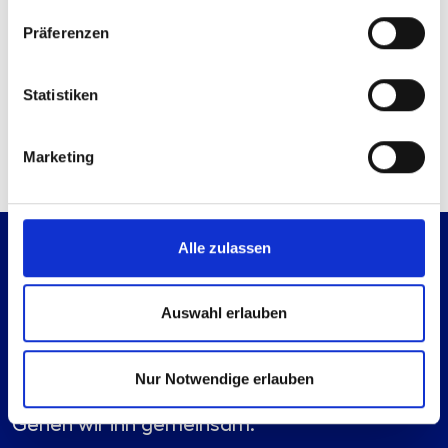
Sie haben bereits ein Konto?
Anmelden
Präferenzen
Kontaktmöglichkeiten
Statistiken
Technische Anfrage
Mail senden
Marketing
Alle zulassen
Auswahl erlauben
Nur Notwendige erlauben
Es geht immer einen Schritt weiter.
Gehen wir ihn gemeinsam.