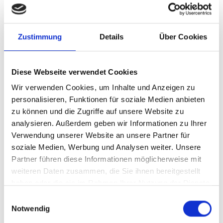
Unsere Lösung
Zustimmung
Details
Über Cookies
Ihre Vorteile
Diese Webseite verwendet Cookies
Wir verwenden Cookies, um Inhalte und Anzeigen zu
Produkttyp
Standardisierte
Beratungsleistung
personalisieren, Funktionen für soziale Medien anbieten
zu können und die Zugriffe auf unsere Website zu
Stand
05.01.2026
analysieren. Außerdem geben wir Informationen zu Ihrer
Verwendung unserer Website an unsere Partner für
Geplante
derzeit keine
Aktualisierung
soziale Medien, Werbung und Analysen weiter. Unsere
Partner führen diese Informationen möglicherweise mit
weiteren Daten zusammen, die Sie ihnen bereitgestellt
Dieser Inhalt steht nur angemeldeten Nutzern zur
haben oder die sie im Rahmen Ihrer Nutzung der Dienste
Verfügung.
gesammelt haben.
Einwilligungsauswahl
Sie können sich
hier
kostenlos registrieren
Notwendig