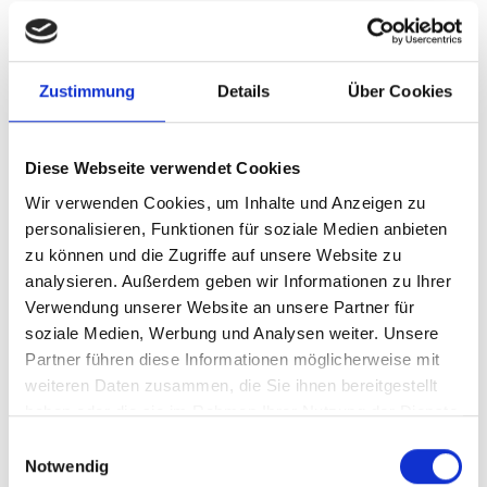
Ihre Herausforderung
Unsere Lösung
Zustimmung
Details
Über Cookies
Ihre Vorteile
Diese Webseite verwendet Cookies
Wir verwenden Cookies, um Inhalte und Anzeigen zu
Produkttyp
Standardisierte
personalisieren, Funktionen für soziale Medien anbieten
Beratungsleistung
zu können und die Zugriffe auf unsere Website zu
Stand
05.01.2026
analysieren. Außerdem geben wir Informationen zu Ihrer
Verwendung unserer Website an unsere Partner für
Geplante
derzeit keine
soziale Medien, Werbung und Analysen weiter. Unsere
Aktualisierung
Partner führen diese Informationen möglicherweise mit
weiteren Daten zusammen, die Sie ihnen bereitgestellt
Dieser Inhalt steht nur angemeldeten Nutzern zur
haben oder die sie im Rahmen Ihrer Nutzung der Dienste
Verfügung.
gesammelt haben.
Einwilligungsauswahl
Notwendig
Sie können sich
hier
kostenlos registrieren