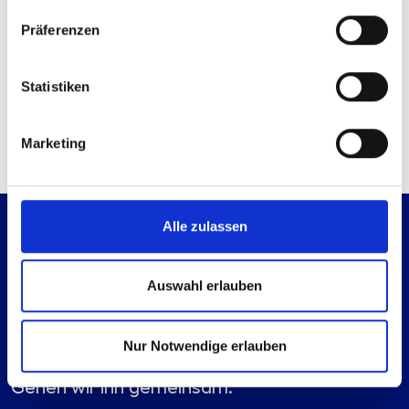
Sie haben bereits ein Konto?
Anmelden
Präferenzen
Kontaktmöglichkeiten
Statistiken
Technische Anfrage
Mail senden
Marketing
Alle zulassen
Auswahl erlauben
Nur Notwendige erlauben
Es geht immer einen Schritt weiter.
Gehen wir ihn gemeinsam.