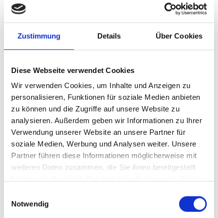
Unsere Lösung
Zustimmung
Details
Über Cookies
Ihre Vorteile
Diese Webseite verwendet Cookies
Wir verwenden Cookies, um Inhalte und Anzeigen zu
Produkttyp
Standardisierte
Beratungsleistung
personalisieren, Funktionen für soziale Medien anbieten
zu können und die Zugriffe auf unsere Website zu
Stand
05.01.2026
analysieren. Außerdem geben wir Informationen zu Ihrer
Verwendung unserer Website an unsere Partner für
Geplante
derzeit keine
Aktualisierung
soziale Medien, Werbung und Analysen weiter. Unsere
Partner führen diese Informationen möglicherweise mit
weiteren Daten zusammen, die Sie ihnen bereitgestellt
Dieser Inhalt steht nur angemeldeten Nutzern zur
haben oder die sie im Rahmen Ihrer Nutzung der Dienste
Verfügung.
gesammelt haben.
Einwilligungsauswahl
Sie können sich
hier
kostenlos registrieren
Notwendig