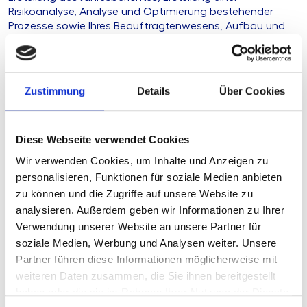
Risikoanalyse, Analyse und Optimierung bestehender
Prozesse sowie Ihres Beauftragtenwesens, Aufbau und
Bewertung eigener Kontrollhandlungen.
Ihre Herausforderung
Zustimmung
Details
Über Cookies
Unsere Lösung
Diese Webseite verwendet Cookies
Wir verwenden Cookies, um Inhalte und Anzeigen zu
Ihre Vorteile
personalisieren, Funktionen für soziale Medien anbieten
zu können und die Zugriffe auf unsere Website zu
Produkttyp
Standardisierte
analysieren. Außerdem geben wir Informationen zu Ihrer
Beratungsleistung
Verwendung unserer Website an unsere Partner für
Stand
05.01.2026
soziale Medien, Werbung und Analysen weiter. Unsere
Partner führen diese Informationen möglicherweise mit
Geplante
derzeit keine
weiteren Daten zusammen, die Sie ihnen bereitgestellt
Aktualisierung
haben oder die sie im Rahmen Ihrer Nutzung der Dienste