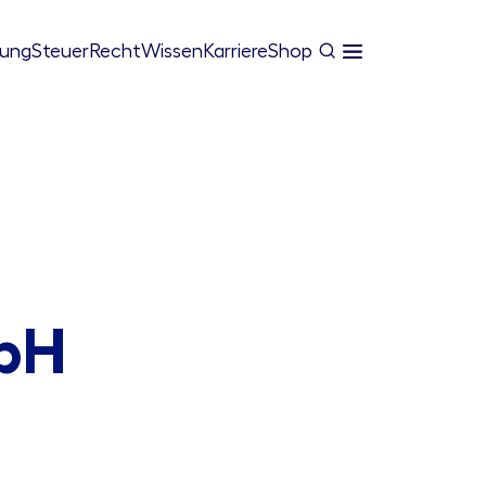
tung
Steuer
Recht
Wissen
Karriere
Shop
mbH