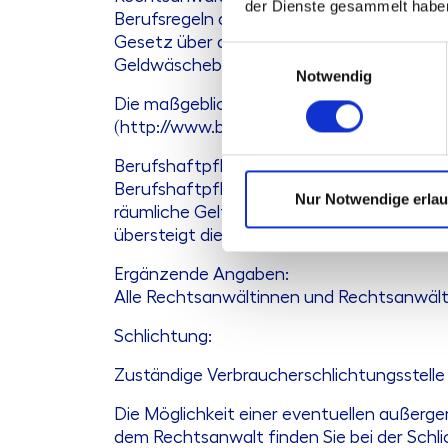
der Dienste gesammelt habe
Berufsregeln der Rechtsanwälte der Euro
Gesetz über die Tätigkeit europäischer R
Einwilligungsauswahl
Geldwäschebekämpfungsgesetz (GwG)
Notwendig
Die maßgeblichen Regelungen finden Sie a
(http://www.brak.de/fuer-anwaelte/berufs
Berufshaftpflichtversicherung:
Berufshaftpflichtversicherer ist die VSW
Nur Notwendige erla
räumliche Geltungsbereich des Versicheru
übersteigt die Mindestversicherungssumme
Ergänzende Angaben:
Alle Rechtsanwältinnen und Rechtsanwälte, 
Schlichtung:
Zuständige Verbraucherschlichtungsstell
Die Möglichkeit einer eventuellen außerg
dem Rechtsanwalt finden Sie bei der Schli