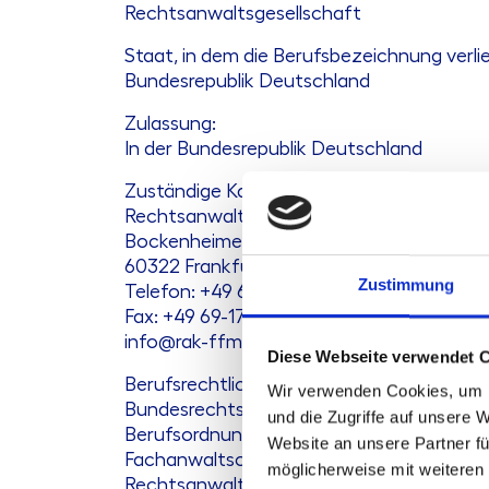
Rechtsanwaltsgesellschaft
Staat, in dem die Berufsbezeichnung verli
Bundesrepublik Deutschland
Zulassung:
In der Bundesrepublik Deutschland
Zuständige Kammer und Aufsichtsbehörd
Rechtsanwaltskammer Frankfurt am Main
Bockenheimer Anlage 36
60322 Frankfurt am Main
Zustimmung
Telefon: +49 69-170098-01
Fax: +49 69-170098-50
info@rak-ffm.de
Diese Webseite verwendet 
Berufsrechtliche Regelungen:
Wir verwenden Cookies, um I
Bundesrechtsanwaltsordnung (BRAO)
und die Zugriffe auf unsere 
Berufsordnung für Rechtsanwälte (BORA)
Website an unsere Partner fü
Fachanwaltsordnung (FAO)
möglicherweise mit weiteren
Rechtsanwaltsvergütungsgesetz (RVG)