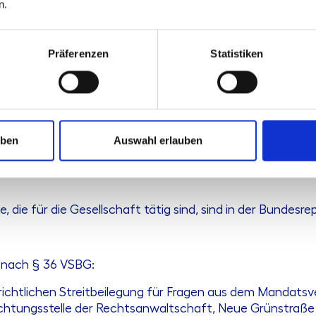
n.
päischen Union (CCBE)
echtsanwälte in Deutschland (EuRAG)
Präferenzen
Statistiken
uf der Seite der Bundesrechtsanwaltskammer unter der R
recht/).
 – Die Versicherungsgemeinschaft für Steuerberater und 
uben
Auswahl erlauben
ngsvertrages umfasst die Mitgliedsstaaten der Europäis
 nach § 51j BRAO und beträgt 10 Mio. EUR.
die für die Gesellschaft tätig sind, sind in der Bundesr
e nach § 36 VSBG:
erichtlichen Streitbeilegung für Fragen aus dem Mandat
chtungsstelle der Rechtsanwaltschaft, Neue Grünstraße 1