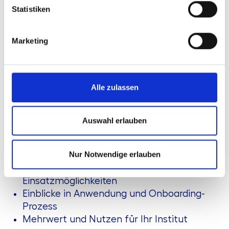
Korrekturen
Statistiken
der Abdeckung wesentlicher Meldebereiche
(z. B. BISTA, AUSTA, KRESTA,
Marketing
Eigenmittelmeldungen, FINREP und FinaV)
der Erstellung von Importdateien für
agree21Finanzen
Alle zulassen
Durch den Einsatz des Tools schaffen Sie eine
verlässliche Grundlage für Ihre Meldeprozesse
und erhöhen die Datenqualität sowie die
Auswahl erlauben
Nachvollziehbarkeit.
Inhalte
:
Nur Notwendige erlauben
Überblick über das AWADO Tool und seine
Einsatzmöglichkeiten
Einblicke in Anwendung und Onboarding-
Prozess
Mehrwert und Nutzen für Ihr Institut