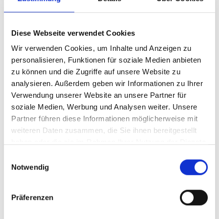
Gleichzeitig gewinnen eine revisionssichere
Dokumentation sowie die transparente
Diese Webseite verwendet Cookies
Nachvollziehbarkeit der Prozesse im Kontext
interner und externer Prüfungen zunehmend an
Wir verwenden Cookies, um Inhalte und Anzeigen zu
Bedeutung. Mit dem AWADO‑Tool
personalisieren, Funktionen für soziale Medien anbieten
zu können und die Zugriffe auf unsere Website zu
„Prozessoptimierung im Meldewesen“ erhalten
analysieren. Außerdem geben wir Informationen zu Ihrer
Sie eine praxisorientierte Lösung, die Sie
Verwendung unserer Website an unsere Partner für
strukturiert durch den gesamten Meldeprozess
soziale Medien, Werbung und Analysen weiter. Unsere
begleitet und dabei unterstützt, Qualität und
Partner führen diese Informationen möglicherweise mit
Effizienz nachhaltig zu steigern.
weiteren Daten zusammen, die Sie ihnen bereitgestellt
Das Tool unterstützt Sie unter anderem bei:
haben oder die sie im Rahmen Ihrer Nutzung der Dienste
gesammelt haben.
Einwilligungsauswahl
der strukturierten Durchführung der
Notwendig
Meldeerstellung
der revisionssicheren Dokumentation von
Präferenzen
Prozessen und Anpassungen
der transparenten Erfassung manueller