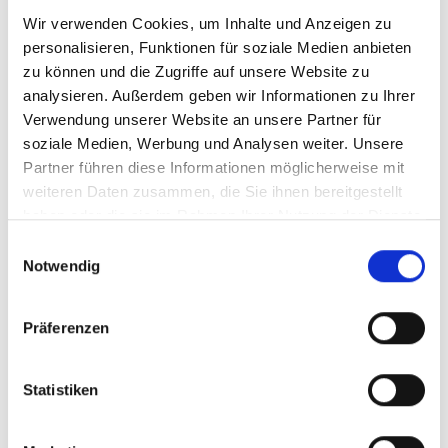
regulatorischen Anforderungen, steigender
Wir verwenden Cookies, um Inhalte und Anzeigen zu
Prüfungsintensität und begrenzten personellen
personalisieren, Funktionen für soziale Medien anbieten
Ressourcen.
zu können und die Zugriffe auf unsere Website zu
In diesem kostenfreien Info-Webinar erhalten
analysieren. Außerdem geben wir Informationen zu Ihrer
Verwendung unserer Website an unsere Partner für
Sie kompakte und praxisnahe Einblicke in ein
soziale Medien, Werbung und Analysen weiter. Unsere
Themenfeld, das für Kreditentscheidungen,
Partner führen diese Informationen möglicherweise mit
Governance und Risikomanagement immer
weiteren Daten zusammen, die Sie ihnen bereitgestellt
entscheidender wird.
haben oder die sie im Rahmen Ihrer Nutzung der Dienste
Wir zeigen Ihnen, wie Sie aktuelle Entwicklungen
gesammelt haben.
Einwilligungsauswahl
einordnen, typische Anwendungsfälle besser
Notwendig
bewerten und fundierte Entscheidungen über
den Einsatz interner oder externer Lösungen
Präferenzen
treffen können.
Nutzen Sie die Gelegenheit, Ihre bestehende
Statistiken
Vorgehensweise zu reflektieren und neue
Perspektiven für den Umgang mit steigenden