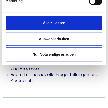
Anforderungen im Bereich
Marketing
Immobilienbewertung kennenzulernen.
Inhalte
:
Alle zulassen
Einordnung aktueller regulatorischer
Entwicklungen rund um
Immobilienbewertungen
Auswahl erlauben
Entscheidungsunterstützung bei „Make or
Buy“ (interne vs. externe Bewertung)
Nur Notwendige erlauben
Auswirkungen steigender
Prüfungsanforderungen auf Organisation
und Prozesse
Raum für individuelle Fragestellungen und
Austausch