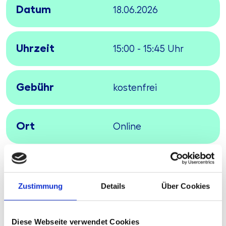
Datum
18.06.2026
Uhrzeit
15:00 - 15:45 Uhr
Gebühr
kostenfrei
Ort
Online
Agenda
Beschreibung
:
Zustimmung
Details
Über Cookies
Die Immobilienbewertung in Kreditinstituten
steht zunehmend im Spannungsfeld zwischen
Diese Webseite verwendet Cookies