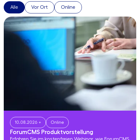
Alle
Vor Ort
Online
10.08.2026 +
Online
ForumCMS Produktvorstellung
Erfahren Sie im kostenfreien Webinar, wie ForumCMS