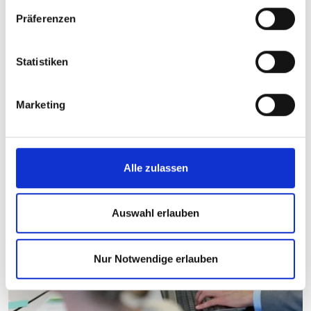
Erfahren Sie im kostenfreien Webinar, wie
Präferenzen
ForumGWP die typologienbasierte Risikoanalyse
sowie die risikoorientierte Steuerung von
Geldwäsche‑ und Betrugsprävention effizient
Statistiken
unterstützt. Lernen Sie eine Anwendung kennen, mit
der Aufgaben, Kontrollhandlungen und
Risikoanalysen revisionssicher, strukturiert und ohne
Marketing
Medienbrüche dokumentiert werden können.
Zum Event
Alle zulassen
Auswahl erlauben
Nur Notwendige erlauben