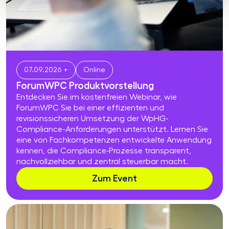
07.09.2026 +
Online
ForumWPC Produktvor­stel­lung
Entdecken Sie im kostenfreien Webinar, wie
ForumWPC Sie bei einer effizienten und
revisionssicheren Umsetzung der WpHG-
Compliance-Anforderungen unterstützt. Lernen Sie
eine von Fachkompetenzen entwickelte Anwendung
kennen, die Compliance‑Prozesse transparent,
nachvollziehbar und zentral steuerbar macht.
Zum Event