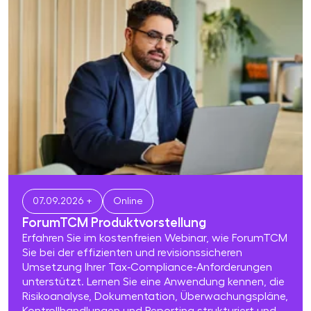
07.09.2026 +
Online
ForumTCM Produkt­vor­stel­lung
Erfahren Sie im kostenfreien Webinar, wie ForumTCM
Sie bei der effizienten und revisionssicheren
Umsetzung Ihrer Tax‑Compliance‑Anforderungen
unterstützt. Lernen Sie eine Anwendung kennen, die
Risikoanalyse, Dokumentation, Überwachungspläne,