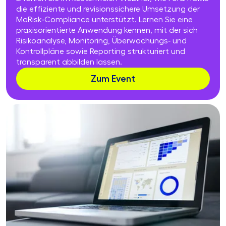
die effiziente und revisionssichere Umsetzung der
MaRisk‑Compliance unterstützt. Lernen Sie eine
praxisorientierte Anwendung kennen, mit der sich
Risikoanalyse, Monitoring, Überwachungs‑ und
Kontrollpläne sowie Reporting strukturiert und
transparent abbilden lassen.
Zum Event