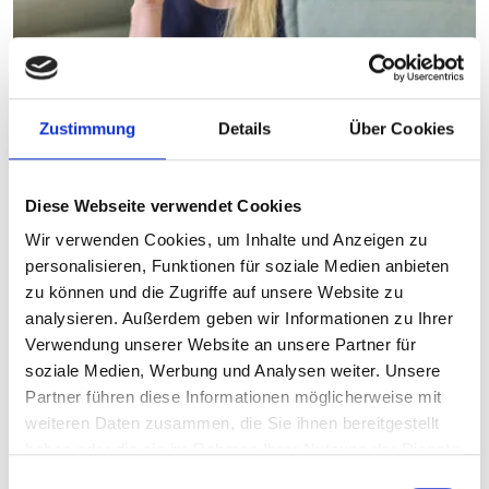
Zustimmung
Details
Über Cookies
Durchdachtes Anrufrouting
Diese Webseite verwendet Cookies
Die
Service‑ und Beratungszeiten
orientieren sich
Wir verwenden Cookies, um Inhalte und Anzeigen zu
bewusst am TEAM Privat, dem Pendant im
personalisieren, Funktionen für soziale Medien anbieten
Privatkundenbereich für Servicekundinnen und -
zu können und die Zugriffe auf unsere Website zu
kunden, um eine einheitliche Erreichbarkeit zu
analysieren. Außerdem geben wir Informationen zu Ihrer
gewährleisten. Eingehende Anrufe von
Verwendung unserer Website an unsere Partner für
Firmenkundinnen und -kunden werden über ein
soziale Medien, Werbung und Analysen weiter. Unsere
separates Routing
gesteuert, inklusive eigener
Meldeformel und speziell qualifizierter Skills der
Partner führen diese Informationen möglicherweise mit
Mitarbeitenden. Die Routinglogik sorgt für klare
weiteren Daten zusammen, die Sie ihnen bereitgestellt
Zuständigkeiten und effiziente Abläufe.
haben oder die sie im Rahmen Ihrer Nutzung der Dienste
gesammelt haben.
Einwilligungsauswahl