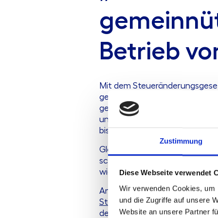
gemeinnütz
Betrieb vo
Mit dem Steueränderungsgesetz
gemeinnützigen Sektor. Die ne
gemeinnütziger Mittel für Bau 
unabhängig von Anlagengröße o
bislang durch komplexe Abgren
Zustimmung
Gleichzeitig bleibt die Umse
schädlichen Hauptzweck? Wie
wie Direktvermarktung, Speiche
Diese Webseite verwendet 
Wir verwenden Cookies, um I
Anne Brinkhus und Frank Hemke
und die Zugriffe auf unsere 
Steuerberatungsgesellschaft
e
Website an unsere Partner fü
der rechtlichen Einordnung lie