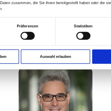
 Daten zusammen, die Sie ihnen bereitgestellt haben oder die s
n.
t Ihnen
hier
in voller Länge für 6 Monate kostenfrei 
Präferenzen
Statistiken
prechpersonen
uben
Auswahl erlauben