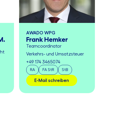
AWADO WPG
M.
Frank Hemker
Teamcoordinator
cht
Verkehrs- und Umsatzsteuer
+49 174 3465074
RA
FA StR
StB
E-Mail schreiben