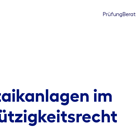
Prüfung
Bera
taikanlagen im
tzigkeitsrecht