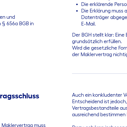
Die erklärende Perso
Die Erklärung muss 
en und
Datenträger abgegeb
h § 656a BGB in
E-Mail.
Der BGH stellt klar: Eine
grundsätzlich erfüllen.
Wird die gesetzliche For
der Maklervertrag nichti
tragsschluss
Auch ein konkludenter Ve
Entscheidend ist jedoch,
Vertragsbestandteile au
ausreichend bestimmen 
 Maklervertrag muss