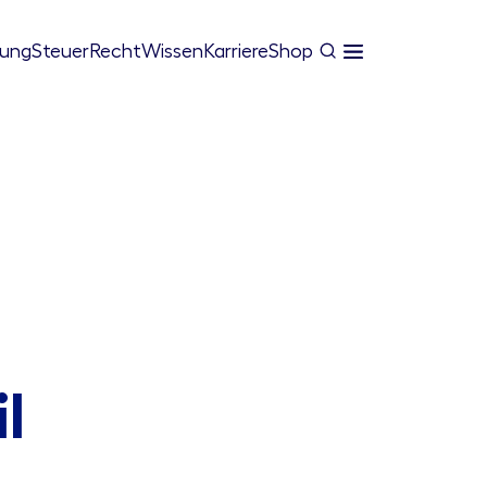
tung
Steuer
Recht
Wissen
Karriere
Shop
l