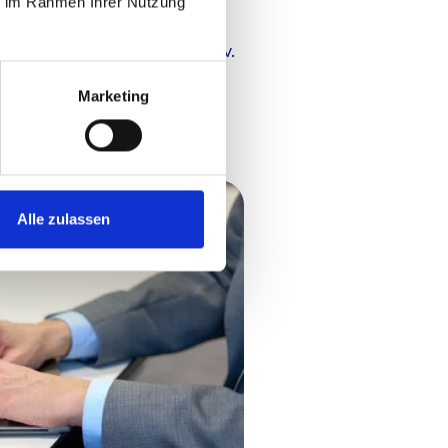
ie im Rahmen Ihrer Nutzung
b der Klage statt (Urt. v.
). Die Berufung der Maklerin
ericht Celle erfolglos (Urt. v.
. Auch die Revision zum
Marketing
keinen Erfolg (BGH, Urt. v.
).
Alle zulassen