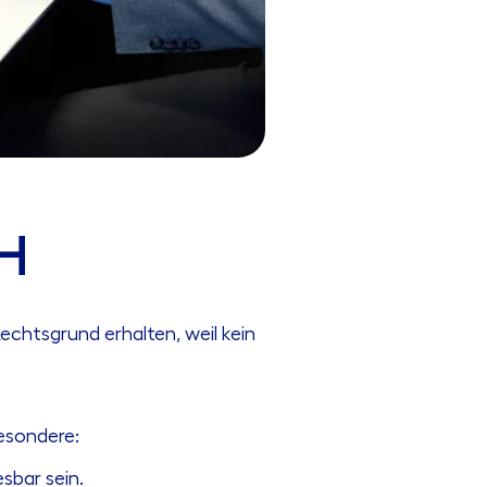
H
chtsgrund erhalten, weil kein
esondere:
sbar sein.