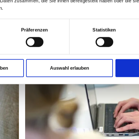
 Daten zusammen, die Sie ihnen bereitgestellt haben oder die s
Das Landgericht Stade ga
n.
04.02.2025 – 6 O 324/23
blieb vor dem Oberlandesg
02.10.2025 – 11 U 23/25)
Präferenzen
Statistiken
Bundesgerichtshof hatte 
11.03.2026 – I ZR 202/25
uben
Auswahl erlauben