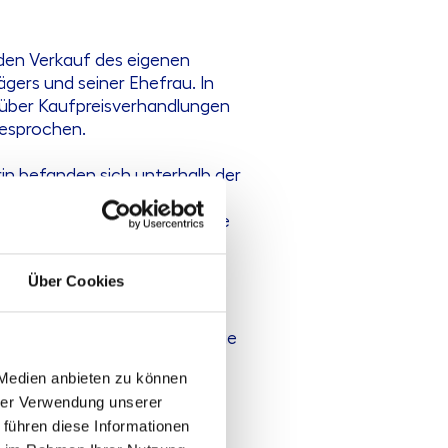
den Verkauf des eigenen
ägers und seiner Ehefrau. In
 über Kaufpreisverhandlungen
gesprochen.
erin befanden sich unterhalb der
inweise, unter anderem zur
en Nachrichtentext wurde eine
f des Hauses jedoch nicht
Über Cookies
iellen Kaufvertrags stellte die
n Höhe von 8.810,76 € in
 Medien anbieten zu können
d seine Ehefrau zahlten
hrer Verwendung unserer
äter aber die Rückzahlung.
 führen diese Informationen