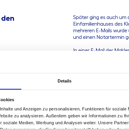
 den
Später ging es auch um 
Einfamilienhauses des Kl
mehreren E-Mails wurde
und einen Notartermin 
In einer E-Mail der Makl
Grußformel allgemeine H
Provision. Im eigentlich
Provision für den Verkau
ausdrücklich vereinbart.
Details
Nach Abschluss des notar
Cookies
Maklerin eine Provision i
nhalte und Anzeigen zu personalisieren, Funktionen für soziale
Rechnung. Der Kläger un
Website zu analysieren. Außerdem geben wir Informationen zu I
zunächst, verlangten sp
r soziale Medien, Werbung und Analysen weiter. Unsere Partner