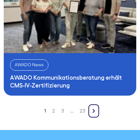
AWADO News
AWADO Kommunikationsberatung erhält
CMS‑IV‑Zertifizierung
1
2
3
…
23