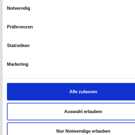
Einwilligungsauswahl
AWADO GmbH
Notwendig
Wirtschaftsprüfungsgesellschaft
Steuerberatungsgesellschaft
Präferenzen
Sie haben Fragen? Lassen
Statistiken
Sie uns sprechen.
Marketing
Alle zulassen
Auswahl erlauben
AWADO WPG
AWADO WPG
Julia Ronge
Peter Grefe
Teamcoordinator
Nur Notwendige erlauben
Senior Manager
Tax-Compliance