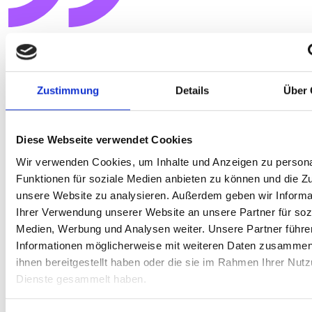
"Wenn Fehler bei der Abwicklung
steuerrechtlicher Sachverhalte
Zustimmung
Details
Über 
passieren, liegt das selten am
mangelnden Fachwissen der
Mitarbeiterinnen und Mitarbeiter.
Diese Webseite verwendet Cookies
Problematisch sind meiner Erfahrung
Wir verwenden Cookies, um Inhalte und Anzeigen zu persona
nach vielmehr Mängel in der Aufbau-
Funktionen für soziale Medien anbieten zu können und die Zug
und Ablauforganisation in Bezug auf
unsere Website zu analysieren. Außerdem geben wir Informa
steuerliche Sachverhalte sowie die
Ihrer Verwendung unserer Website an unsere Partner für soz
fehlende Sensibilisierung fachfremder
Medien, Werbung und Analysen weiter. Unsere Partner führe
Informationen möglicherweise mit weiteren Daten zusammen,
Abteilungen. Genau hier setzt unser
ihnen bereitgestellt haben oder die sie im Rahmen Ihrer Nut
Beratungsangebot an."
Dienste gesammelt haben.
Julia Ronge