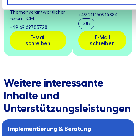
Compliance
Management
Themenverantwortlicher
+49 211 160914884
ForumTCM
StB
+49 69 69783728
E-Mail
E-Mail
schreiben
schreiben
Weitere interessante
Inhalte und
Unterstützungsleistungen
Implementierung & Beratung