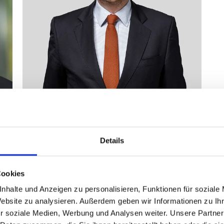
AWADO WPG
Dr. Jur. Ingo Nordmeyer
Details
Rechtsanwalt, Fachanwalt für
Steuerrecht und Steuerberater
Director Region Nord
Cookies
+49 511 95745317
nhalte und Anzeigen zu personalisieren, Funktionen für soziale
RA
StB
Website zu analysieren. Außerdem geben wir Informationen zu I
r soziale Medien, Werbung und Analysen weiter. Unsere Partner
E-Mail schreiben