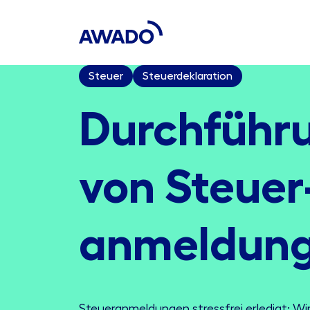
Steuer
Steuerdeklaration
Durchführ
von Steuer
anmeldun
Steueranmeldungen stressfrei erledigt: W