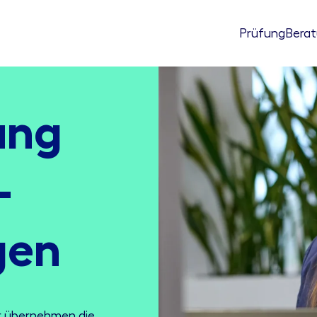
Prüfung
Bera
ung
­
gen
ir übernehmen die