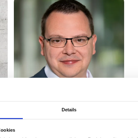
AWADO WPG
Details
Rolf-Sören Loges
Steuerberater, Director
Cookies
Transaktionsberatung