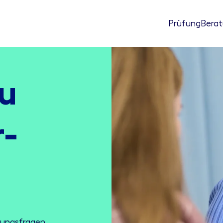
Prüfung
Bera
u
r­
rungsfragen