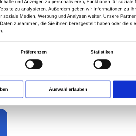
nhalte und Anzeigen zu personalisieren, Funktionen für soziale
+49 172 2847174
Website zu analysieren. Außerdem geben wir Informationen zu I
StB
r soziale Medien, Werbung und Analysen weiter. Unsere Partner
 Daten zusammen, die Sie ihnen bereitgestellt haben oder die s
E-Mail schreiben
n.
Präferenzen
Statistiken
stungen
uben
Auswahl erlauben