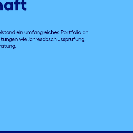
haft
lstand ein umfangreiches Portfolio an
stungen wie Jahresabschlussprüfung,
ratung.