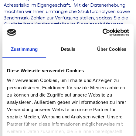
Adressrisiko im Eigengeschäft. Mit der Datenerhebung
möchten wir Ihnen umfangreiche Strukturanalysen sowie
Benchmark-Zahlen zur Verfügung stellen, sodass Sie die
Qualität Ihres Kreditportfolios im Eigengeschäft unter
Berücksichtigung anderer Primärinstitute besser
beurteilen können.
Zustimmung
Details
Über Cookies
Ihre Herausforderung
Diese Webseite verwendet Cookies
Unsere Lösung
Wir verwenden Cookies, um Inhalte und Anzeigen zu
personalisieren, Funktionen für soziale Medien anbieten
Ihre Vorteile
zu können und die Zugriffe auf unsere Website zu
analysieren. Außerdem geben wir Informationen zu Ihrer
Produkttyp
Arbeitshilfe
Verwendung unserer Website an unsere Partner für
soziale Medien, Werbung und Analysen weiter. Unsere
Stand
07.07.2026
Partner führen diese Informationen möglicherweise mit
weiteren Daten zusammen, die Sie ihnen bereitgestellt
Geplante Aktualisierung
derzeit keine