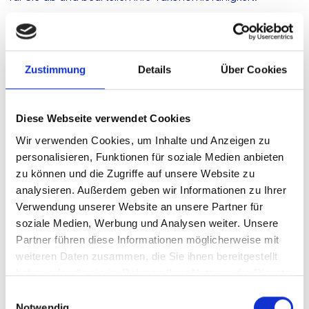
Ihre Herausforderung
Zustimmung
Details
Über Cookies
Unsere Lösung
Diese Webseite verwendet Cookies
Ihre Vorteile
Wir verwenden Cookies, um Inhalte und Anzeigen zu
personalisieren, Funktionen für soziale Medien anbieten
Produkttyp
Standardisierte
zu können und die Zugriffe auf unsere Website zu
Beratungsleistung
analysieren. Außerdem geben wir Informationen zu Ihrer
Stand
05.01.2026
Verwendung unserer Website an unsere Partner für
soziale Medien, Werbung und Analysen weiter. Unsere
Geplante
derzeit keine
Partner führen diese Informationen möglicherweise mit
Aktualisierung
weiteren Daten zusammen, die Sie ihnen bereitgestellt
haben oder die sie im Rahmen Ihrer Nutzung der Dienste
Dieser Inhalt steht nur angemeldeten Nutzern zur
gesammelt haben.
Einwilligungsauswahl
Verfügung.
Notwendig