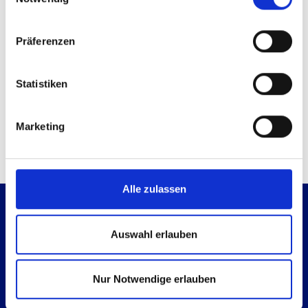
Sie können sich
hier
kostenlos registrieren
Sie haben bereits ein Konto?
Anmelden
Präferenzen
Kontaktmöglichkeiten
Statistiken
Technische Anfrage
Mail senden
Marketing
Alle zulassen
Auswahl erlauben
Nur Notwendige erlauben