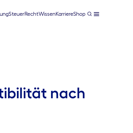
tung
Steuer
Recht
Wissen
Karriere
Shop
ibilität nach