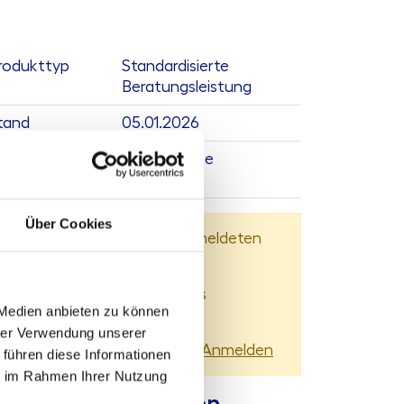
rodukttyp
Standardisierte
Beratungsleistung
tand
05.01.2026
eplante
derzeit keine
ktualisierung
Über Cookies
Dieser Inhalt steht nur angemeldeten
Nutzern zur Verfügung.
Sie können sich
hier
kostenlos
 Medien anbieten zu können
registrieren
hrer Verwendung unserer
Sie haben bereits ein Konto?
Anmelden
 führen diese Informationen
ie im Rahmen Ihrer Nutzung
ontaktmöglichkeiten