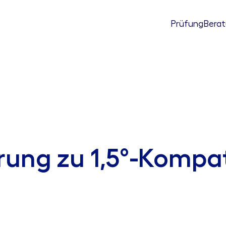
Prüfung
Bera
rung zu 1,5°-Kompat