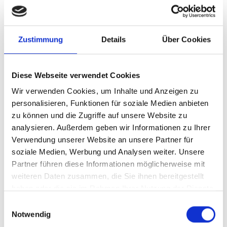
Ihre Herausforderung
Unsere Lösung
Zustimmung
Details
Über Cookies
Ihre Vorteile
Diese Webseite verwendet Cookies
Wir verwenden Cookies, um Inhalte und Anzeigen zu
Produkttyp
Standardisierte
personalisieren, Funktionen für soziale Medien anbieten
Beratungsleistung
zu können und die Zugriffe auf unsere Website zu
Stand
05.01.2026
analysieren. Außerdem geben wir Informationen zu Ihrer
Verwendung unserer Website an unsere Partner für
Geplante
derzeit keine
soziale Medien, Werbung und Analysen weiter. Unsere
Aktualisierung
Partner führen diese Informationen möglicherweise mit
weiteren Daten zusammen, die Sie ihnen bereitgestellt
Dieser Inhalt steht nur angemeldeten Nutzern zur
haben oder die sie im Rahmen Ihrer Nutzung der Dienste
Verfügung.
gesammelt haben.
Einwilligungsauswahl
Notwendig
Sie können sich
hier
kostenlos registrieren