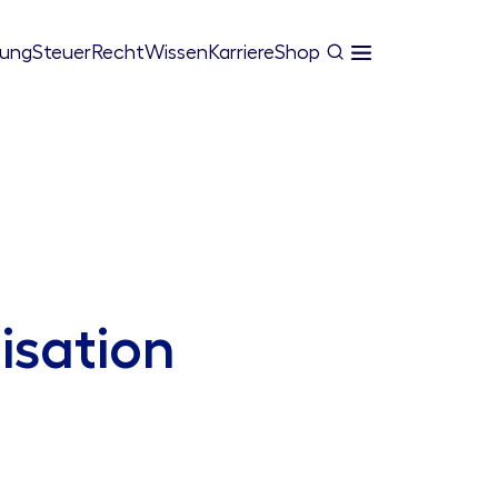
tung
Steuer
Recht
Wissen
Karriere
Shop
isation