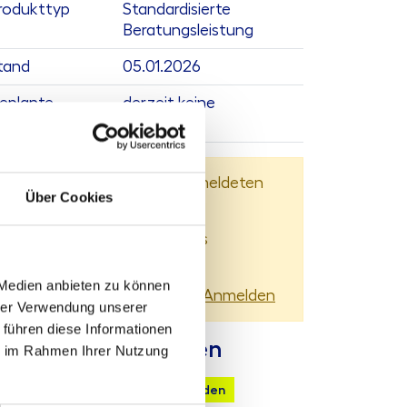
rodukttyp
Standardisierte
Beratungsleistung
tand
05.01.2026
eplante
derzeit keine
ktualisierung
Dieser Inhalt steht nur angemeldeten
Über Cookies
Nutzern zur Verfügung.
Sie können sich
hier
kostenlos
registrieren
 Medien anbieten zu können
Sie haben bereits ein Konto?
Anmelden
hrer Verwendung unserer
 führen diese Informationen
ontaktmöglichkeiten
ie im Rahmen Ihrer Nutzung
chnische Anfrage
Mail senden