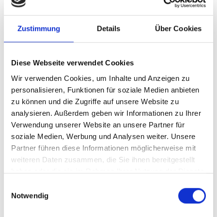
Den Erwerb von "ForumWPC – MIA" können Sie
anhand Ihrer Bilanzsumme unter "Unsere
Zustimmung
Details
Über Cookies
Lösung" vornehmen.
Ihre Herausforderung
Diese Webseite verwendet Cookies
Wir verwenden Cookies, um Inhalte und Anzeigen zu
Unsere Lösung
personalisieren, Funktionen für soziale Medien anbieten
zu können und die Zugriffe auf unsere Website zu
analysieren. Außerdem geben wir Informationen zu Ihrer
Ihre Vorteile
Verwendung unserer Website an unsere Partner für
soziale Medien, Werbung und Analysen weiter. Unsere
Produkttyp
Arbeitshilfe
Partner führen diese Informationen möglicherweise mit
weiteren Daten zusammen, die Sie ihnen bereitgestellt
Preis
Nach
Anmeldung
verfügbar
haben oder die sie im Rahmen Ihrer Nutzung der Dienste
Geplante Aktualisierung
vierzehntägig
gesammelt haben.
Einwilligungsauswahl
Notwendig
Zum Warenkorb hinzufügen