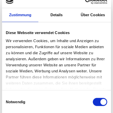
Den Erwerb von "ForumCMS MaRisk – MIA"
können Sie anhand Ihrer Bilanzsumme unter
Zustimmung
Details
Über Cookies
"Unsere Lösung" vornehmen.
Ihre Herausforderung
Diese Webseite verwendet Cookies
Wir verwenden Cookies, um Inhalte und Anzeigen zu
Unsere Lösung
personalisieren, Funktionen für soziale Medien anbieten
zu können und die Zugriffe auf unsere Website zu
analysieren. Außerdem geben wir Informationen zu Ihrer
Ihre Vorteile
Verwendung unserer Website an unsere Partner für
soziale Medien, Werbung und Analysen weiter. Unsere
Produkttyp
Arbeitshilfe
Partner führen diese Informationen möglicherweise mit
weiteren Daten zusammen, die Sie ihnen bereitgestellt
Preis
Nach
Anmeldung
verfügbar
haben oder die sie im Rahmen Ihrer Nutzung der Dienste
Geplante Aktualisierung
vierzehntägig
gesammelt haben.
Einwilligungsauswahl
Notwendig
Zum Warenkorb hinzufügen