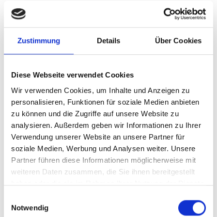
Ihre Herausforderung
Unsere Lösung
Zustimmung
Details
Über Cookies
Ihre Vorteile
Diese Webseite verwendet Cookies
Wir verwenden Cookies, um Inhalte und Anzeigen zu
Produkttyp
Standardisierte
personalisieren, Funktionen für soziale Medien anbieten
Beratungsleistung
zu können und die Zugriffe auf unsere Website zu
Stand
05.01.2026
analysieren. Außerdem geben wir Informationen zu Ihrer
Verwendung unserer Website an unsere Partner für
Geplante
derzeit keine
soziale Medien, Werbung und Analysen weiter. Unsere
Aktualisierung
Partner führen diese Informationen möglicherweise mit
weiteren Daten zusammen, die Sie ihnen bereitgestellt
Dieser Inhalt steht nur angemeldeten Nutzern zur
haben oder die sie im Rahmen Ihrer Nutzung der Dienste
Verfügung.
gesammelt haben.
Einwilligungsauswahl
Notwendig
Sie können sich
hier
kostenlos registrieren