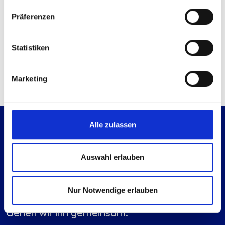
Sie haben bereits ein Konto?
Anmelden
Präferenzen
Kontaktmöglichkeiten
Statistiken
Technische Anfrage
Mail senden
Marketing
Alle zulassen
Auswahl erlauben
Nur Notwendige erlauben
Es geht immer einen Schritt weiter.
Gehen wir ihn gemeinsam.