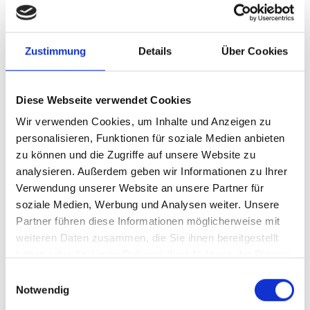
Unsere Lösung
Zustimmung
Details
Über Cookies
Ihre Vorteile
Diese Webseite verwendet Cookies
Wir verwenden Cookies, um Inhalte und Anzeigen zu
Produkttyp
Standardisierte
Beratungsleistung
personalisieren, Funktionen für soziale Medien anbieten
zu können und die Zugriffe auf unsere Website zu
Stand
05.01.2026
analysieren. Außerdem geben wir Informationen zu Ihrer
Verwendung unserer Website an unsere Partner für
Geplante
derzeit keine
Aktualisierung
soziale Medien, Werbung und Analysen weiter. Unsere
Partner führen diese Informationen möglicherweise mit
weiteren Daten zusammen, die Sie ihnen bereitgestellt
Dieser Inhalt steht nur angemeldeten Nutzern zur
haben oder die sie im Rahmen Ihrer Nutzung der Dienste
Verfügung.
gesammelt haben.
Einwilligungsauswahl
Sie können sich
hier
kostenlos registrieren
Notwendig