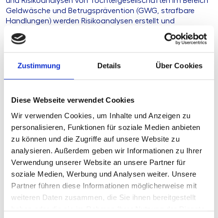
und Risikoanalysen von Tochtergesellschaften im Bereich
Geldwäsche und Betrugsprävention (GWG, strafbare
Handlungen) werden Risikoanalysen erstellt und
aktualisiert.
Ihre Herausforderung
Zustimmung
Details
Über Cookies
Unsere Lösung
Diese Webseite verwendet Cookies
Wir verwenden Cookies, um Inhalte und Anzeigen zu
Ihre Vorteile
personalisieren, Funktionen für soziale Medien anbieten
zu können und die Zugriffe auf unsere Website zu
Produkttyp
Standardisierte
analysieren. Außerdem geben wir Informationen zu Ihrer
Beratungsleistung
Verwendung unserer Website an unsere Partner für
soziale Medien, Werbung und Analysen weiter. Unsere
Stand
05.01.2026
Partner führen diese Informationen möglicherweise mit
Geplante
derzeit keine
weiteren Daten zusammen, die Sie ihnen bereitgestellt
Aktualisierung
haben oder die sie im Rahmen Ihrer Nutzung der Dienste